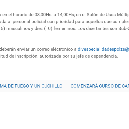
o en el horario de 08,00Hs. a 14,00Hs; en el Salón de Usos Múltip
nada al personal policial con prioridad para aquellos que cumpl
(15) masculinos y diez (10) femeninos. Los disertantes son Sub-C
, deberán enviar un correo eléctronico a
divespecialidadespolzs@
citud de inscripción, autorizada por su jefe de dependencia.
MA DE FUEGO Y UN CUCHILLO
COMENZARÁ CURSO DE CAP